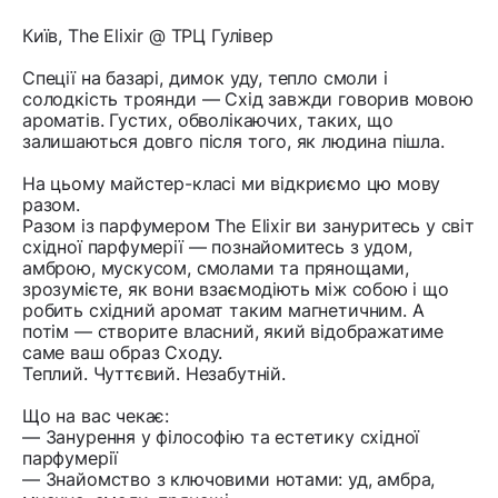
Київ, The Elixir @ ТРЦ Гулівер
Спеції на базарі, димок уду, тепло смоли і
солодкість троянди — Схід завжди говорив мовою
ароматів. Густих, обволікаючих, таких, що
залишаються довго після того, як людина пішла.
На цьому майстер-класі ми відкриємо цю мову
разом.
Разом із парфумером The Elixir ви зануритесь у світ
східної парфумерії — познайомитесь з удом,
амброю, мускусом, смолами та прянощами,
зрозумієте, як вони взаємодіють між собою і що
робить східний аромат таким магнетичним. А
потім — створите власний, який відображатиме
саме ваш образ Сходу.
Теплий. Чуттєвий. Незабутній.
Що на вас чекає:
— Занурення у філософію та естетику східної
парфумерії
— Знайомство з ключовими нотами: уд, амбра,