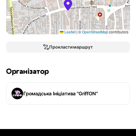
Leaflet
|
©
OpenStreetMap
contributors
Прокласти маршрут
Організатор
Громадська Ініціатива "GriffON"