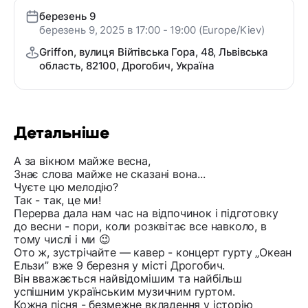
березень 9
березень 9, 2025 в 17:00 - 19:00 (Europe/Kiev)
Griffon, вулиця Війтівська Гора, 48, Львівська
область, 82100, Дрогобич, Україна
Детальніше
А за вiкном майже весна,
Знає слова майже не сказанi вона...
Чуєте цю мелодію?
Так - так, це ми!
Перерва дала нам час на відпочинок і підготовку
до весни - пори, коли розквітає все навколо, в
тому числі і ми 😉
Ото ж, зустрічайте — кавер - концерт гурту „Океан
Ельзи” вже 9 березня у місті Дрогобич.
Він вважається найвідомішим та найбільш
успішним українським музичним гуртом.
Кожна пісня - безмежне вкладення у історію