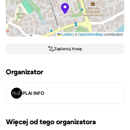
Leaflet
|
©
OpenStreetMap
contributors
Zaplanuj trasę
Organizator
PLAI INFO
Więcej od tego organizatora