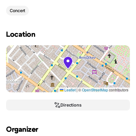
Concert
Location
Leaflet
|
©
OpenStreetMap
contributors
Directions
Organizer