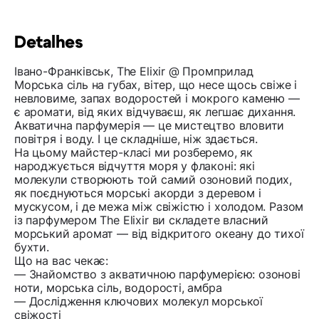
Detalhes
Івано-Франківськ, The Elixir @ Промприлад
Морська сіль на губах, вітер, що несе щось свіже і
невловиме, запах водоростей і мокрого каменю —
є аромати, від яких відчуваєш, як легшає дихання.
Акватична парфумерія — це мистецтво вловити
повітря і воду. І це складніше, ніж здається.
На цьому майстер-класі ми розберемо, як
народжується відчуття моря у флаконі: які
молекули створюють той самий озоновий подих,
як поєднуються морські акорди з деревом і
мускусом, і де межа між свіжістю і холодом. Разом
із парфумером The Elixir ви складете власний
морський аромат — від відкритого океану до тихої
бухти.
Що на вас чекає:
— Знайомство з акватичною парфумерією: озонові
ноти, морська сіль, водорості, амбра
— Дослідження ключових молекул морської
свіжості