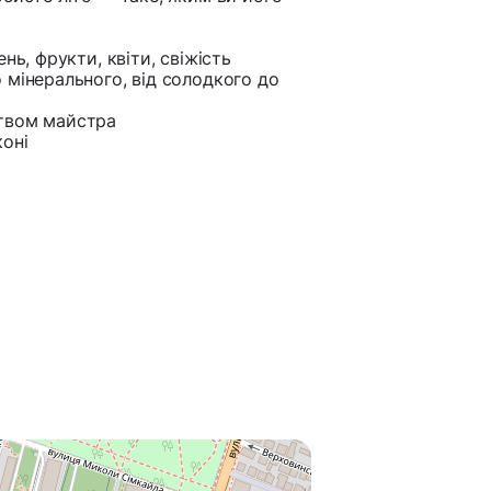
нь, фрукти, квіти, свіжість
 мінерального, від солодкого до
цтвом майстра
оні