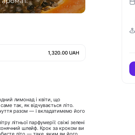
1,320.00 UAH
одний лимонад і квіти, що
саме так, як відчувається літо.
чуття разом — і вкладатимемо його
тру літньої парфумерії: свіжі зелені
і сонячний шлейф. Крок за кроком ви
бисте літо — таке, яким ви його