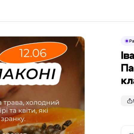
P
Ів
Па
кл