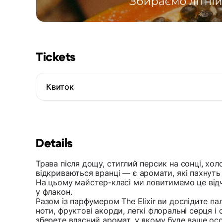
Tickets
Квиток
Details
Трава після дощу, стиглий персик на сонці, хол
відкриваються вранці — є аромати, які пахнуть 
На цьому майстер-класі ми ловитимемо це від
у флакон.
Разом із парфумером The Elixir ви дослідите палі
ноти, фруктові акорди, легкі флоральні серця 
зберете власний аромат, у якому буде ваше осо