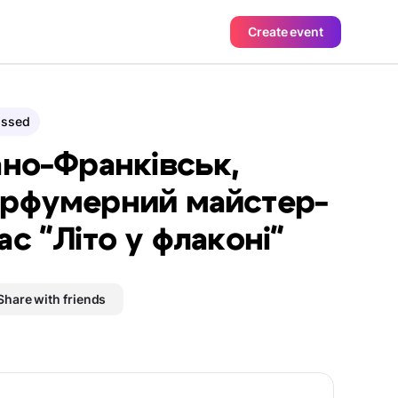
Create event
assed
ано-Франківськ,
рфумерний майстер-
ас "Літо у флаконі"
Share with friends