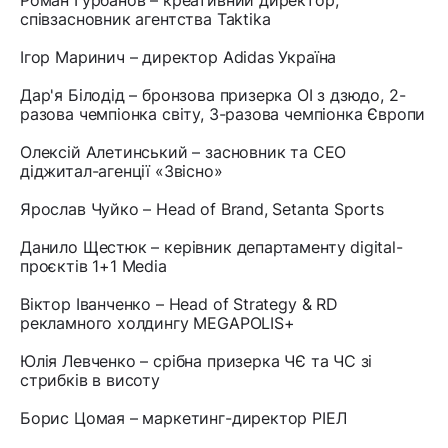
Роман Гурбанов – креативний директор,
співзасновник агентства Taktika
Ігор Маринич – директор Adidas Україна
Дар'я Білодід – бронзова призерка ОІ з дзюдо, 2-
разова чемпіонка світу, 3-разова чемпіонка Європи
Олексій Алетинський – засновник та СЕО
діджитал-агенції «Звісно»
Ярослав Чуйко – Head of Brand, Setanta Sports
Данило Щестюк – керівник департаменту digital-
проєктів 1+1 Media
Віктор Іванченко – Head of Strategy & RD
рекламного холдингу MEGAPOLIS+
Юлія Левченко – срібна призерка ЧЄ та ЧС зі
стрибків в висоту
Борис Цомая – маркетинг-директор РІЕЛ