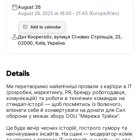
August 26
August 26, 2025 at 18:00 - 21:45 (Europe/Kiev)
Дах Kooperativ, вулиця Січових Стрільців, 23,
02000, Київ, Україна
Details
Ми перетворимо найепічніші провали з кар’єри в ІТ
(розробки, маркетингу, PR, бренду роботодавця,
комунікацій) та роботи в технічних командах на
стендап-історії — щоб посміятись із болючого,
впізнати себе й конвертувати на донати для Сил
оборони у межах збору DOU “Мережа Трійки”.
Це буде вечір чесних історій, гострого гумору та
неочікуваних інсайтів. На сцені — модератор-комік
та спікери з топових IT-компаній, а у залі — ті, хто