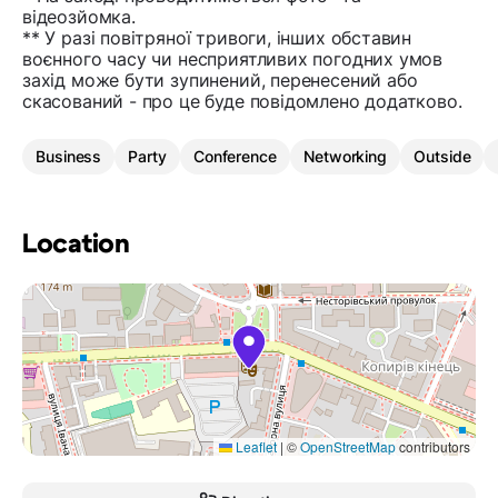
відеозйомка.
** У разі повітряної тривоги, інших обставин
воєнного часу чи несприятливих погодних умов
захід може бути зупинений, перенесений або
скасований - про це буде повідомлено додатково.
Business
Party
Conference
Networking
Outside
Location
Leaflet
|
©
OpenStreetMap
contributors