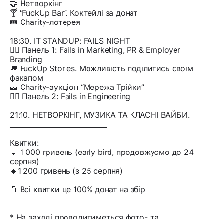
🤝 Нетворкінг
🍸 “FuckUp Bar”. Коктейлі за донат
🎟 Charity-лотерея
18:30. IT STANDUP: FAILS NIGHT
👉🏽 Панель 1: Fails in Marketing, PR & Employer
Branding
💬 FuckUp Stories. Можливість поділитись своїм
факапом
🎫 Charity-аукціон “Мережа Трійки”
👉🏽 Панель 2: Fails in Engineering
21:10. НЕТВОРКІНГ, МУЗИКА ТА КЛАСНІ ВАЙБИ.
_____________________________
Квитки:
🔹 1 000 гривень (early bird, продовжуємо до 24
серпня)
🔹1 200 гривень (з 25 серпня)
🫙 Всі квитки це 100% донат на збір
* На заході проводитиметься фото- та