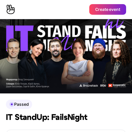
Create event
Passed
IT StandUp: FailsNight