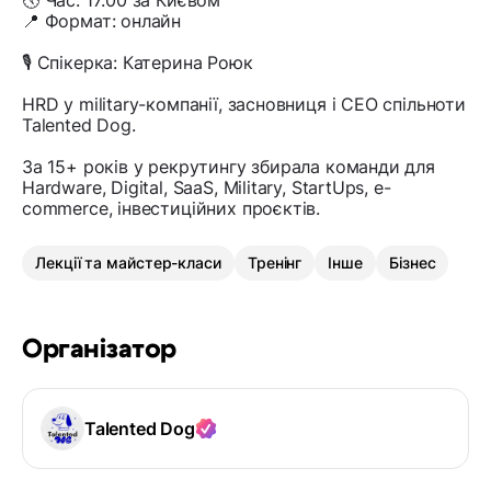
🕔 Час: 17:00 за Києвом
📍 Формат: онлайн
🎙️ Спікерка: Катерина Роюк
HRD у military-компанії, засновниця і CEO спільноти
Talented Dog.
За 15+ років у рекрутингу збирала команди для
Hardware, Digital, SaaS, Military, StartUps, e-
commerce, інвестиційних проєктів.
Лекції та майстер-класи
Тренінг
Інше
Бізнес
Організатор
Talented Dog