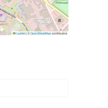
Leaflet
|
©
OpenStreetMap
contributors