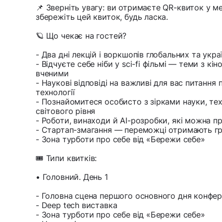
📌 Зверніть увагу: ви отримаєте QR-квиток у м
збережіть цей квиток, будь ласка.
🪐 Що чекає на гостей?
- Два дні лекцій і воркшопів глобальних та украї
- Відчуєте себе ніби у sci-fi фільмі — теми з к
вченими
- Наукові відповіді на важливі для вас питання 
технології
- Познайомитеся особисто з зірками науки, те
світового рівня
- Роботи, винаходи й АІ-розробки, які можна п
- Стартап-змагання — переможці отримають гр
- Зона турботи про себе від «Бережи себе»
🎟️ Типи квитків:
• Головний. День 1
- Головна сцена першого основного дня конфер
- Deep tech виставка
- Зона турботи про себе від «Бережи себе»