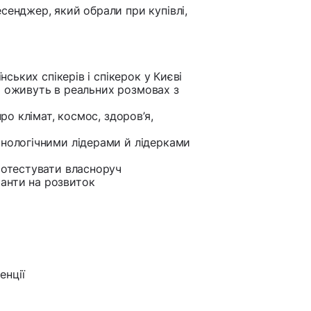
есенджер, який обрали при купівлі,
нських спікерів і спікерок у Києві
іно оживуть в реальних розмовах з
про клімат, космос, здоров’я,
хнологічними лідерами й лідерками
ротестувати власноруч
анти на розвиток
енції