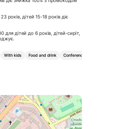
анів діє знижка 100% з промокодом
23 років, дітей 15-18 років діє
для дітей до 6 років, дітей-сиріт,
воджує.
With kids
Food and drink
Conference