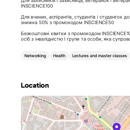
Для захисників і захисниць, ветеранок і ветер
INSCIENCE100
Для вчених, аспірантів, студентів і студенток до 
знижка 50% з промокодом INSCIENCE50
Безкоштовні квитки з промокодом INSCIENCE100 
осіб з інвалідністю І групи та особи, яка супро
Networking
Health
Lectures and master classes
Location