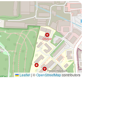
Leaflet
|
©
OpenStreetMap
contributors