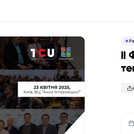
P
II
те