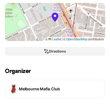
Leaflet
|
©
OpenStreetMap
contributors
Directions
Organizer
Melbourne Mafia Club