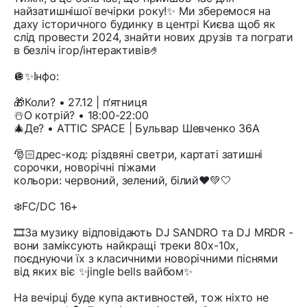
найзатишнішої вечірки року!✨ Ми зберемося на
даху історичного будинку в центрі Києва щоб як
слід провести 2024, знайти нових друзів та пограти
в безліч ігор/інтерактивів🤌
🪩✨Інфо:
🎁Коли? • 27.12 | п‘ятниця
☃️О котрій? • 18:00-22:00
🎄Де? • ATTIC SPACE | Бульвар Шевченко 36А
🎅🏻дрес-код: різдвяні светри, картаті затишні
сорочки, новорічні піжами
кольори: червоний, зелений, білий❤️💚🤍
❄️FC/DC 16+
🎞️За музику відповідають DJ SANDRO та DJ MRDR -
вони заміксують найкращі треки 80х-10х,
поєднуючи їх з класичними новорічними піснями
від яких віє ✨jingle bells вайбом✨
На вечірці буде купа активностей, тож ніхто не