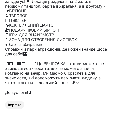
занудьгує! 🏓 Локація розділена на 2 зали: в
першому танцпол, бар та вбиральня, а в другому -
🍺БІРПОНГ
🔮ТАРОЛОГ
🤸‍♂️ТВІСТЕР
🎯КОКТЕЙЛЬНИЙ ДАРТС
🎁ПОДАРУНКОВИЙ БІРПОНГ
🎲ІГРИ ДЛЯ ЗНАЙОМСТВ
📄ЗОНА ДЛЯ СТВОРЕННЯ ЛИСТІВОК
+ бар та вбиральня
Справжній парк атракціонів, де кожен знайде щось
для себе!🎰
🧑🏻👩🏽‍🦱👩🏻‍🦰Це ВЕЧІРОЧКА, тож ви можете не
хвилюватися через те, що не можете знайти
компанію на вечір. Ми маємо 6 браслетів для
знайомств, які допоможуть вам знати людину, з
якою станеться ідеальний конект🫂✨
До зустрічі!🥂
Impreza