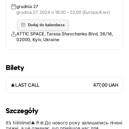
grudnia 27
grudnia 27, 2024 o 18:00 - 22:00 (Europe/Kiev)
ATTIC SPACE, Tarasa Shevchenko Blvd, 36/16,
02000, Kyiv, Ukraine
Bilety
🎄LAST CALL
477,00 UAH
Szczegóły
It’s tiiiiiiiime!🎄🥂❄️ До нового року залишились лічені
тижні, а це означає, що прийшов час для