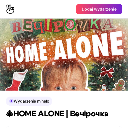
Dodaj wydarzenie
Wydarzenie minęło
🎄HOME ALONE | Вечірочка