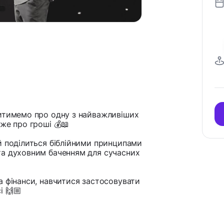
ритимемо про одну з найважливіших
же про гроші 💰📖
й поділиться біблійними принципами
та духовним баченням для сучасних
а фінанси, навчитися застосовувати
і 🙌🏼