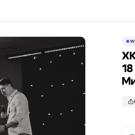
Wy
ХК
18
Ми