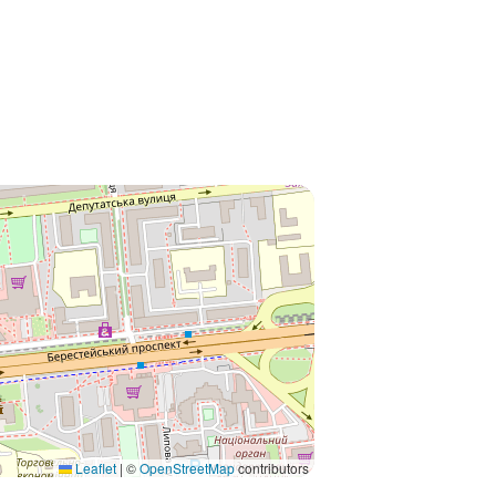
Leaflet
|
©
OpenStreetMap
contributors