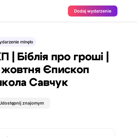
Dodaj wydarzenie
darzenie minęło
П | Біблія про гроші |
 жовтня Єпископ
кола Савчук
Udostępnij znajomym