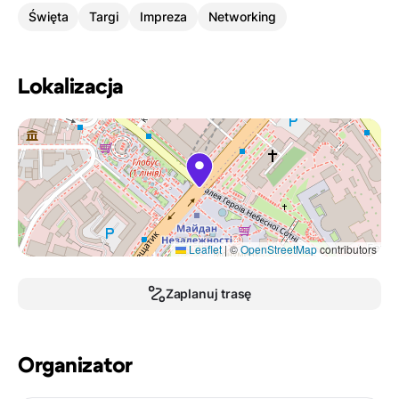
Święta
Targi
Impreza
Networking
Lokalizacja
Leaflet
|
©
OpenStreetMap
contributors
Zaplanuj trasę
Organizator