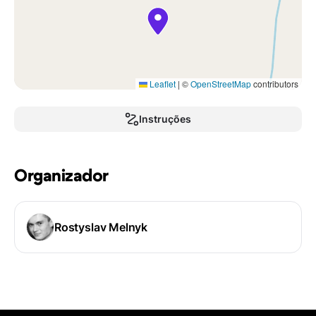
Leaflet
|
©
OpenStreetMap
contributors
Instruções
Organizador
Rostyslav Melnyk