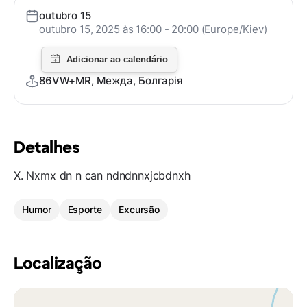
outubro 15
outubro 15, 2025 às 16:00 - 20:00 (Europe/Kiev)
86VW+MR, Межда, Болгарія
Detalhes
X. Nxmx dn n can ndndnnxjcbdnxh
Humor
Esporte
Excursão
Localização