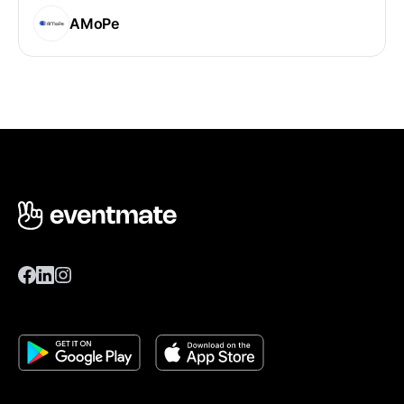
АМоРе