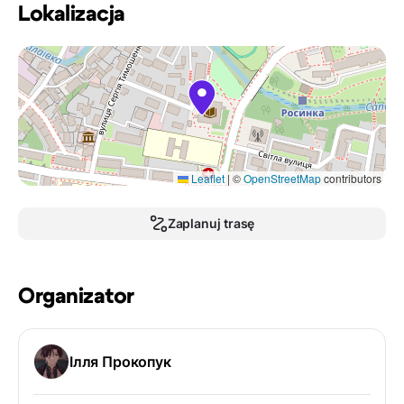
Lokalizacja
Leaflet
|
©
OpenStreetMap
contributors
Zaplanuj trasę
Organizator
Ілля Прокопук