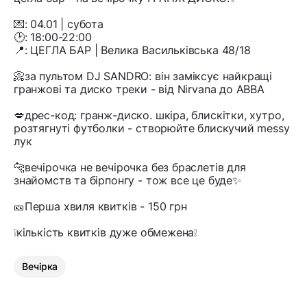
💌: 04.01 | субота
🕑: 18:00-22:00
📍: ЦЕГЛА БАР | Велика Васильківська 48/18
📀за пультом DJ SANDRO: він заміксує найкращі
гранжові та диско треки - від Nirvana до ABBA
💋дрес-код: гранж-диско. шкіра, блискітки, хутро,
розтягнуті футболки - створюйте блискучий messy
лук
🐆вечірочка не вечірочка без браслетів для
знайомств та бірпонгу - тож все це буде✨
🎫Перша хвиля квитків - 150 грн
❕кількість квитків дуже обмежена❕
Вечірка