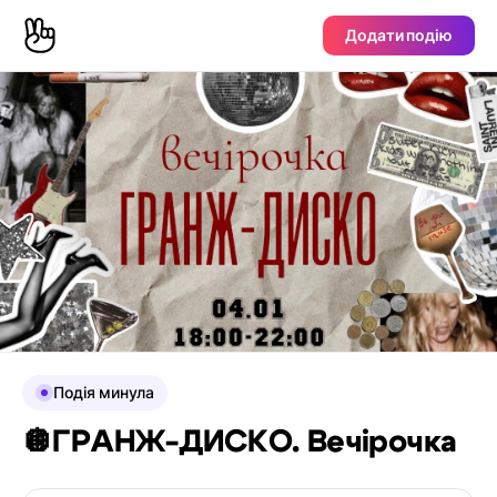
Додати подію
Подія минула
🪩ГРАНЖ-ДИСКО. Вечірочка