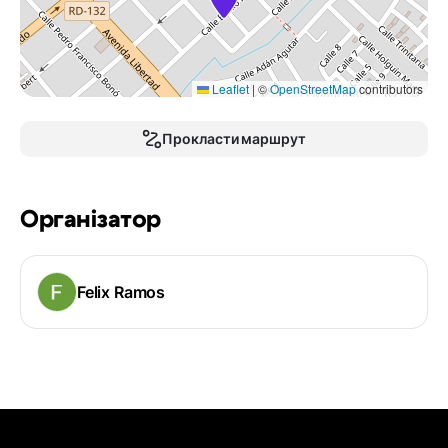
Leaflet
|
©
OpenStreetMap
contributors
Прокласти маршрут
Організатор
Felix Ramos