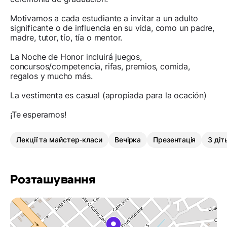
Motivamos a cada estudiante a invitar a un adulto
significante o de influencia en su vida, como un padre,
madre, tutor, tío, tía o mentor.
La Noche de Honor incluirá juegos,
concursos/competencia, rifas, premios, comida,
regalos y mucho más.
La vestimenta es casual (apropiada para la ocación)
¡Te esperamos!
Лекції та майстер-класи
Вечірка
Презентація
З діт
Розташування