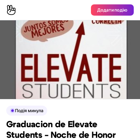
Додати подію
Подія минула
Graduacion de Elevate
Students - Noche de Honor