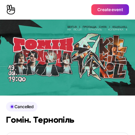
Create event
Cancelled
Гомін. Тернопіль