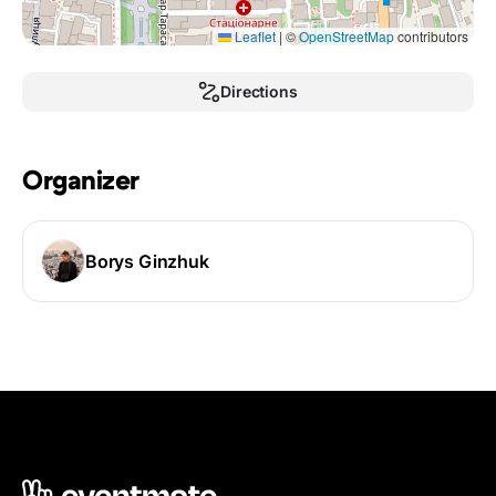
Leaflet
|
©
OpenStreetMap
contributors
Directions
Organizer
Borys Ginzhuk