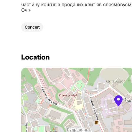
частину коштів з проданих квитків спрямовуємо
Очі»
Concert
Location