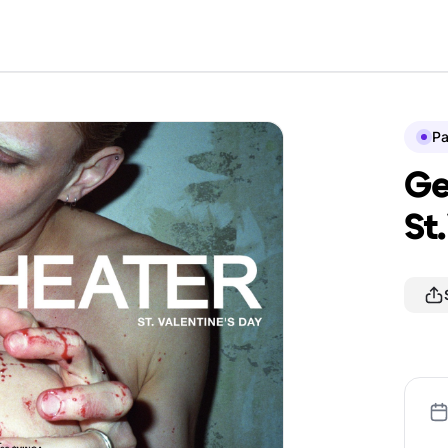
P
Ge
St