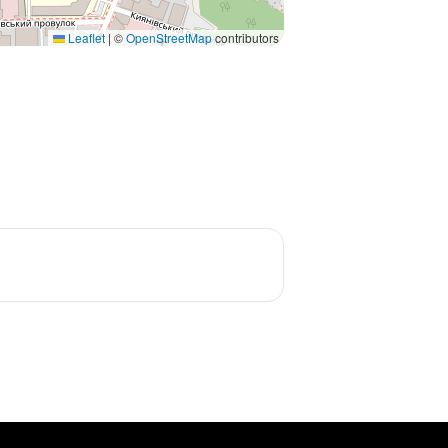
Leaflet
|
©
OpenStreetMap
contributors