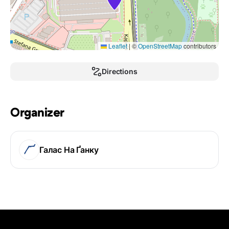
Leaflet
|
©
OpenStreetMap
contributors
Directions
Organizer
Галас На Ґанку