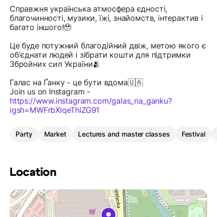
Справжня українська атмосфера єдності,
благочинності, музики, їжі, знайомств, інтерактив і
багато іншого!🥹
Це буде потужний благодійний двіж, метою якого є
обʼєднати людей і зібрати кошти для підтримки
Збройних сил України🫂
Галас на Ґанку - це бути вдома🇺🇦
Join us on Instagram -
https://www.instagram.com/galas_na_ganku?
igsh=MWFrbXlqeThlZG91
Party
Market
Lectures and master classes
Festival
Location