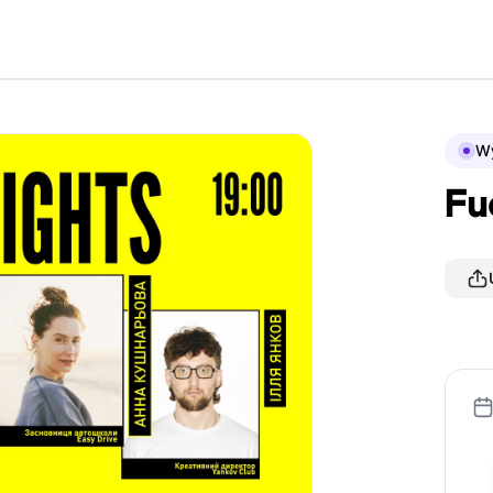
Wy
Fu