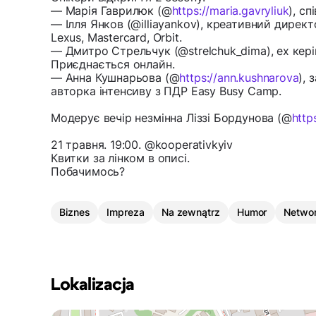
— Марія Гаврилюк (@
https://maria.gavryliuk
), с
— Ілля Янков (@illiayankov), креативний дирек
Lexus, Mastercard, Orbit.
— Дмитро Стрельчук (@strelchuk_dima), ex кері
Приєднається онлайн.
— Анна Кушнарьова (@
https://ann.kushnarova
), 
авторка інтенсиву з ПДР Easy Busy Camp.
Модерує вечір незмінна Ліззі Бордунова (@
http
21 травня. 19:00. @kooperativkyiv
Квитки за лінком в описі.
Побачимось?
Biznes
Impreza
Na zewnątrz
Humor
Networ
Lokalizacja