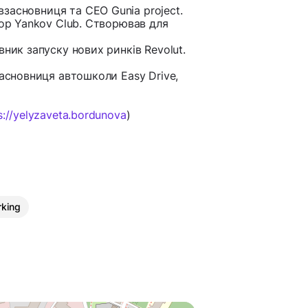
півзасновниця та CEO Gunia project.
тор Yankov Club. Створював для
вник запуску нових ринків Revolut.
засновниця автошколи Easy Drive,
s://yelyzaveta.bordunova
)
king