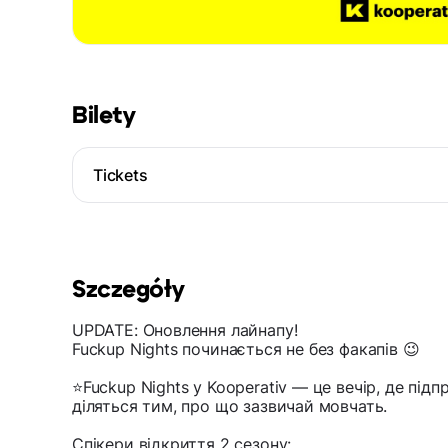
Bilety
Tickets
Szczegóły
UPDATE: Оновлення лайнапу!
Fuckup Nights починається не без факапів 😉
⭐️Fuckup Nights у Kooperativ — це вечір, де під
діляться тим, про що зазвичай мовчать.
Спікери відкриття 2 сезону: