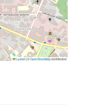
Leaflet
|
©
OpenStreetMap
contributors