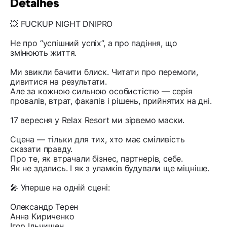
Detalhes
💥 FUCKUP NIGHT DNIPRO
Не про “успішний успіх”, а про падіння, що
змінюють життя.
Ми звикли бачити блиск. Читати про перемоги,
дивитися на результати.
Але за кожною сильною особистістю — серія
провалів, втрат, факапів і рішень, прийнятих на дні.
17 вересня у Relax Resort ми зірвемо маски.
Сцена — тільки для тих, хто має сміливість
сказати правду.
Про те, як втрачали бізнес, партнерів, себе.
Як не здались. І як з уламків будували ще міцніше.
🎤 Уперше на одній сцені:
Олександр Терен
Анна Кириченко
Ігор Ільчишен