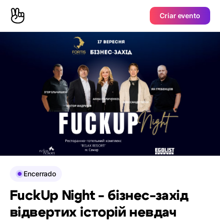
Criar evento
Encerrado
FuckUp Night - бізнес-захід
відвертих історій невдач