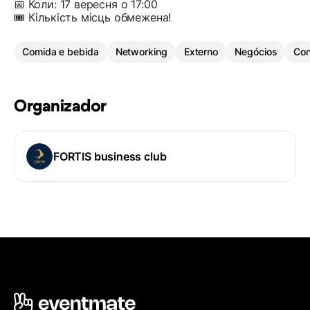
📅 Коли: 17 вересня о 17:00
🎟 Кількість місць обмежена!
Comida e bebida
Networking
Externo
Negócios
Con
Organizador
FORTIS business club