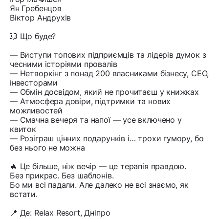
Ян Гребенцов
Віктор Андрухів
💥 Що буде?
— Виступи топових підприємців та лідерів думок з
чесними історіями провалів
— Нетворкінг з понад 200 власниками бізнесу, CEO,
інвесторами
— Обмін досвідом, який не прочитаєш у книжках
— Атмосфера довіри, підтримки та нових
можливостей
— Смачна вечеря та напої — усе включено у
квиток
— Розіграш цінних подарунків і… трохи гумору, бо
без нього не можна
🔥 Це більше, ніж вечір — це терапія правдою.
Без прикрас. Без шаблонів.
Бо ми всі падали. Але далеко не всі знаємо, як
встати.
📍 Де: Relax Resort, Дніпро