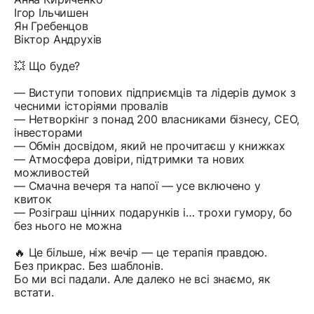
Ігор Ільчишен
Ян Гребенцов
Віктор Андрухів
💥 Що буде?
— Виступи топових підприємців та лідерів думок з
чесними історіями провалів
— Нетворкінг з понад 200 власниками бізнесу, CEO,
інвесторами
— Обмін досвідом, який не прочитаєш у книжках
— Атмосфера довіри, підтримки та нових
можливостей
— Смачна вечеря та напої — усе включено у
квиток
— Розіграш цінних подарунків і… трохи гумору, бо
без нього не можна
🔥 Це більше, ніж вечір — це терапія правдою.
Без прикрас. Без шаблонів.
Бо ми всі падали. Але далеко не всі знаємо, як
встати.