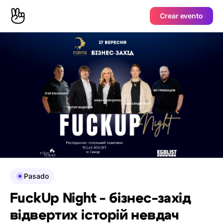
Crear evento
Pasado
FuckUp Night - бізнес-захід
відвертих історій невдач