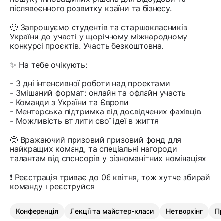
післявоєнного розвитку країни та бізнесу.
🙂 Запрошуємо студентів та старшокласників
України до участі у щорічному міжнародному
конкурсі проєктів. Участь безкоштовна.
✨ На тебе очікують:
- 3 дні інтенсивної роботи над проектами
- Змішаний формат: онлайн та офлайн участь
- Команди з України та Європи
- Менторська підтримка від досвідчених фахівців
- Можливість втілити свої ідеї в життя
🤩 Вражаючий призовий призовий фонд для
найкращих команд, та спеціальні нагороди
талантам від спонсорів у різноманітних номінаціях
❗️ Реєстрація триває до 06 квітня, тож хутче збирай
команду і реєструйся
Конференція
Лекції та майстер-класи
Нетворкінг
П