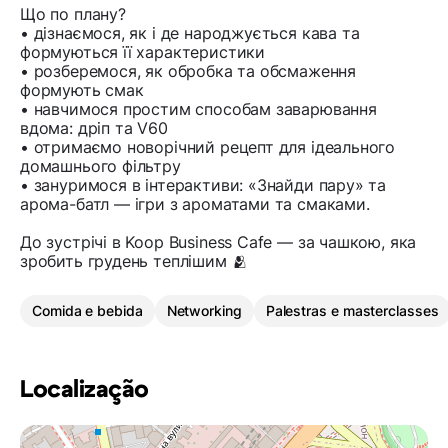
Що по плану?
• дізнаємося, як і де народжується кава та
формуються її характеристики
• розберемося, як обробка та обсмаження
формують смак
• навчимося простим способам заварювання
вдома: дріп та V60
• отримаємо новорічний рецепт для ідеального
домашнього фільтру
• зануримося в інтерактиви: «Знайди пару» та
арома-батл — ігри з ароматами та смаками.
До зустрічі в Koop Business Cafe — за чашкою, яка
зробить грудень теплішим 🫂
Comida e bebida
Networking
Palestras e masterclasses
Localização