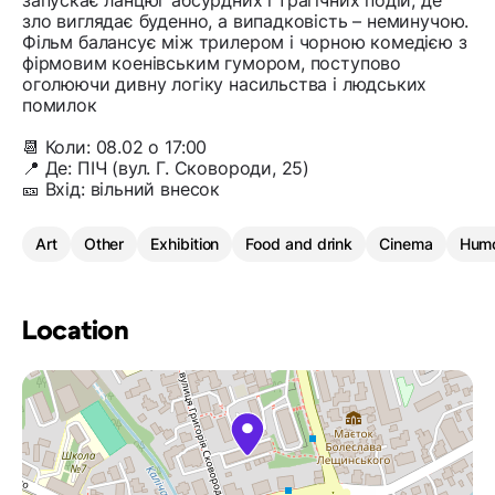
зло виглядає буденно, а випадковість – неминучою.
Фільм балансує між трилером і чорною комедією з
фірмовим коенівським гумором, поступово
оголюючи дивну логіку насильства і людських
помилок
📆 Коли: 08.02 о 17:00
📍 Де: ПІЧ (вул. Г. Сковороди, 25)
🎫 Вхід: вільний внесок
Art
Other
Exhibition
Food and drink
Cinema
Hum
Location