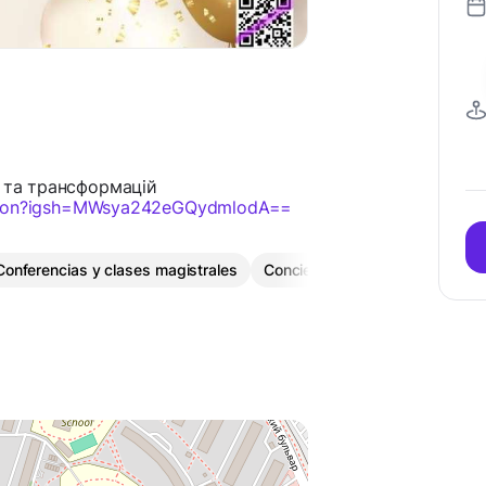
я та трансформацій
version?igsh=MWsya242eGQydmlodA==
Conferencias y clases magistrales
Concierto
Conferencia