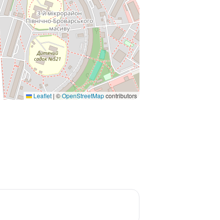
Leaflet
|
©
OpenStreetMap
contributors