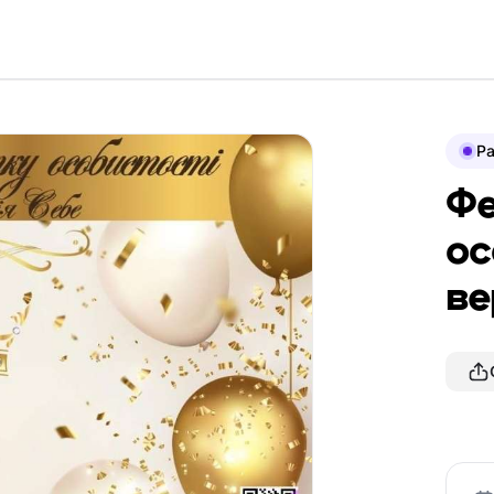
P
Фе
ос
ве