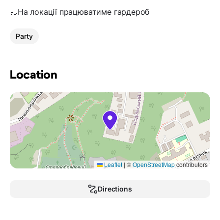
👞На локації працюватиме гардероб
Party
Location
Leaflet
|
©
OpenStreetMap
contributors
Directions