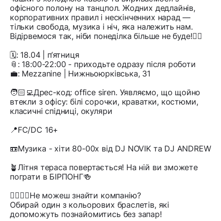
офісного полону на танцпол. Жодних дедлайнів,
корпоративних правил і нескінченних нарад —
тільки свобода, музика і ніч, яка належить нам.
Відірвемося так, ніби понеділка більше не буде!❤️‍🔥
🗓️: 18.04 | п‘ятниця
📎: 18:00-22:00 - приходьте одразу після роботи
💼: Mezzanine | Нижньоюрківська, 31
🧑🏻‍💻Дрес-код: office siren. Уявляємо, що щойно
втекли з офісу: білі сорочки, краватки, костюми,
класичні спідниці, окуляри
📍FC/DC 16+
📼Музика - хіти 80-00х від DJ NOVIK та DJ ANDREW
🪴Літня тераса повертається! На ній ви зможете
пограти в БІРПОНГ🍻
👩‍❤️‍💋‍👨Не можеш знайти компанію?
Обирай один з кольорових браслетів, які
допоможуть познайомитись без запар!