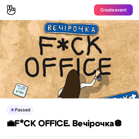
Create event
Passed
💼F*CK OFFICE. Вечірочка🪩