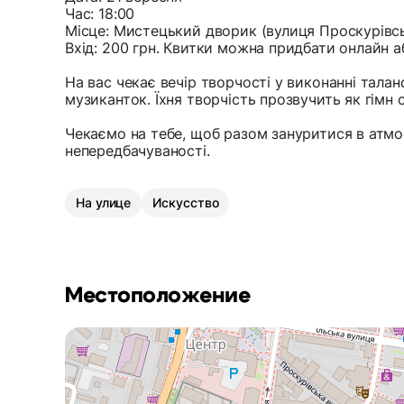
Час: 18:00
Місце: Мистецький дворик (вулиця Проскурівсь
Вхід: 200 грн. Квитки можна придбати онлайн аб
На вас чекає вечір творчості у виконанні тала
музиканток. Їхня творчість прозвучить як гімн 
Чекаємо на тебе, щоб разом зануритися в атмо
непередбачуваності.
На улице
Искусство
Местоположение