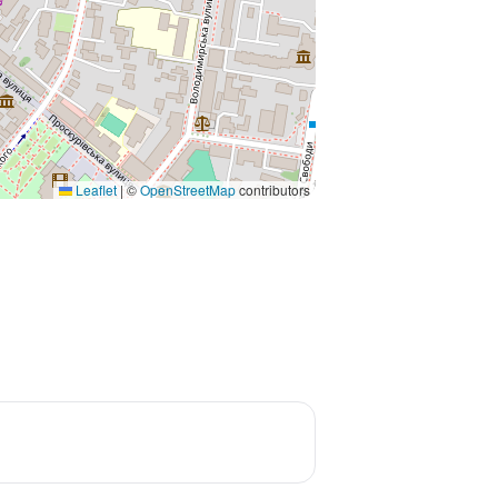
Leaflet
|
©
OpenStreetMap
contributors