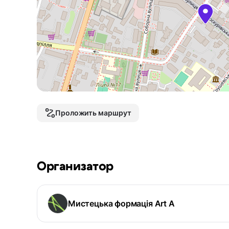
Проложить маршрут
Организатор
Мистецька формація Art A