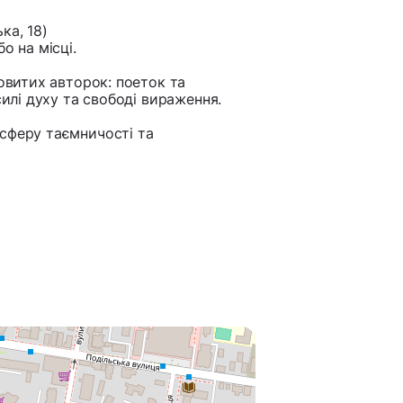
ка, 18)
о на місці.
новитих авторок: поеток та
силі духу та свободі вираження.
сферу таємничості та