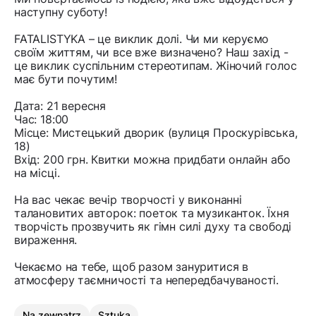
наступну суботу!
FATALISTYKA – це виклик долі. Чи ми керуємо
своїм життям, чи все вже визначено? Наш захід -
це виклик суспільним стереотипам. Жіночий голос
має бути почутим!
Дата: 21 вересня
Час: 18:00
Місце: Мистецький дворик (вулиця Проскурівська,
18)
Вхід: 200 грн. Квитки можна придбати онлайн або
на місці.
На вас чекає вечір творчості у виконанні
талановитих авторок: поеток та музиканток. Їхня
творчість прозвучить як гімн силі духу та свободі
вираження.
Чекаємо на тебе, щоб разом зануритися в
атмосферу таємничості та непередбачуваності.
Na zewnątrz
Sztuka