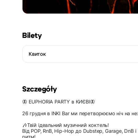
Bilety
Квиток
Szczegóły
🦋 EUPHORIA PARTY в КИЄВІ🦋
26 грудня в INKI Bar ми перетворюємо ніч на н
🎶Твій ідеальний музичний коктель!
Від РОР, RnB, Hip-Hop до Dubstep, Garage, DnB і
ритм!