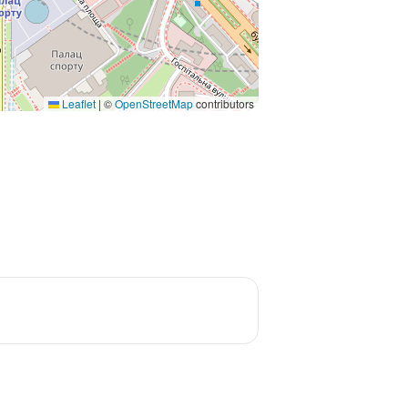
Leaflet
|
©
OpenStreetMap
contributors