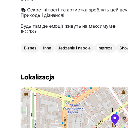
🎭 Секретні гості та артистка зроблять цей веч
Приходь і дізнайся!
Будь там де емоції живуть на максимум🔥
❗️FC 18+
Biznes
Inne
Jedzenie i napoje
Impreza
Sho
Lokalizacja