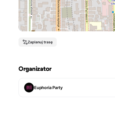
Zaplanuj trasę
Organizator
Euphoria Party