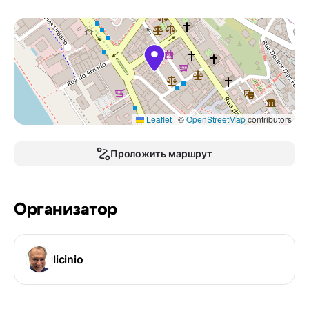
Leaflet
|
©
OpenStreetMap
contributors
Проложить маршрут
Организатор
licinio