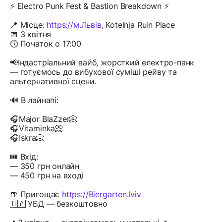
⚡ Electro Punk Fest & Bastion Breakdown ⚡
📍 Місце:
https://м.Львів
, Kotelnja Ruin Place
📅 3 квітня
🕔 Початок о 17:00
📢Індастріальний вайб, жорсткий електро-панк
— готуємось до вибухової суміші рейву та
альтернативної сцени.
🔊 В лайнапі:
🎧Major BlaZzer📀
🎧Vitaminka📀
🎧Iskra📀
🎟 Вхід:
— 350 грн онлайн
— 450 грн на вході
🍺 Пригощає
https://Biergarten.lviv
🇺🇦 УБД — безкоштовно