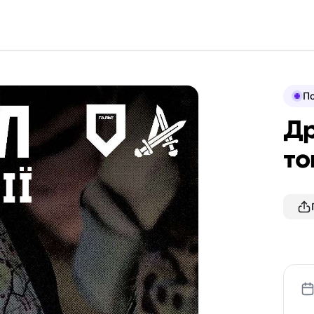
По
Др
то