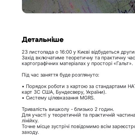
Детальніше
23 листопада о 16:00 у Києві відбудеться другий
Захід включатиме теоретичну та практичну ча
картографічних матеріалах у просторі «Гальт».
Під час заняття буде розглянуто:
• Порядок роботи з картою за стандартами НА
карт ЗС США, Бундесверу, України).
• Систему цілевказання MGRS.
Тривалість вишколу - близько 2 годин.
Для участі у теоретичній та практичній частина
лінійку.
Точне місце зустрічі повідомимо всім зареєст
заходу.