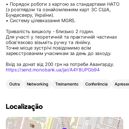
• Порядок роботи з картою за стандартами НАТО
(з розглядом та ознайомленням карт ЗС США,
Бундесверу, України).
• Систему цілевказання MGRS.
Тривалість вишколу - близько 2 годин.
Для участі у теоретичній та практичній частинах
обов'язково візьміть ручку та лінійку.
Точне місце зустрічі повідомимо всім
зареєстрованим учасникам за день до заходу.
Вхід за донат від 200 грн на потреби Авангарду.
https://send.monobank.ua/jar/A4Y8UPGb94
Outra
Networking
Treinamento
Conferência
Aprese
Localização