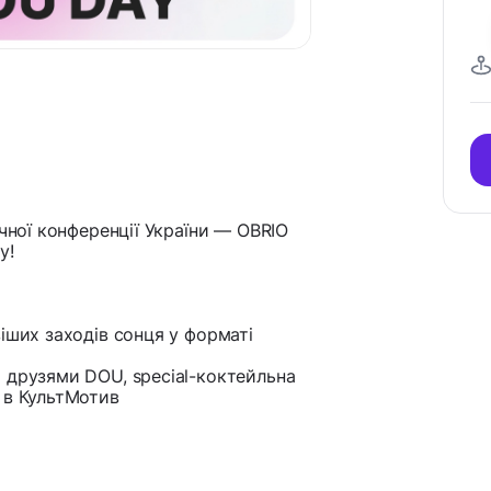
ічної конференції України — OBRIO
y!
іших заходів сонця у форматі
а друзями DOU, special-коктейльна
 в КультМотив