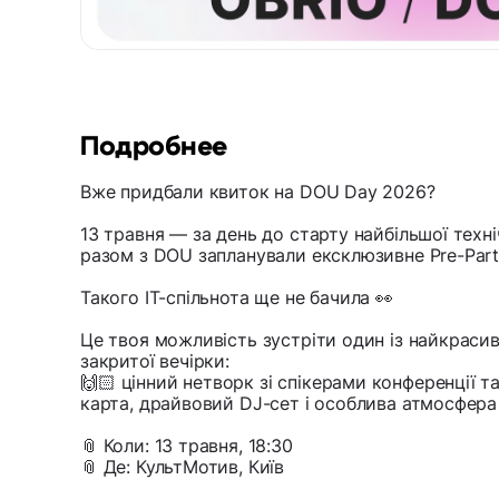
Подробнее
Вже придбали квиток на DOU Day 2026?
13 травня — за день до старту найбільшої техн
разом з DOU запланували ексклюзивне Pre-Part
Такого IT-спільнота ще не бачила 👀
Це твоя можливість зустріти один із найкрасив
закритої вечірки:
🙌🏻 цінний нетворк зі спікерами конференції т
карта, драйвовий DJ-сет і особлива атмосфера
📎 Коли: 13 травня, 18:30
📎 Де: КультМотив, Київ