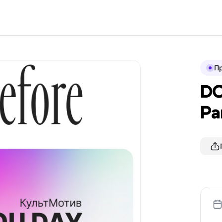
П
DO
Pa