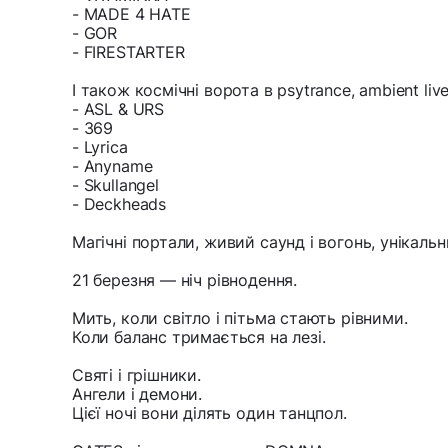
- MADE 4 HATE
- GOR
- FIRESTARTER
І також космічні ворота в psytrance, ambient liv
- ASL & URS
- 369
- Lyrica
- Anyname
- Skullangel
- Deckheads
Магічні портали, живий саунд і вогонь, унікальн
21 березня — ніч рівнодення.
Мить, коли світло і пітьма стають рівними.
Коли баланс тримається на лезі.
Святі і грішники.
Ангели і демони.
Цієї ночі вони ділять один танцпол.