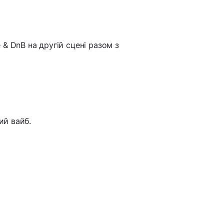
e & DnB на другій сцені разом з
ий вайб.