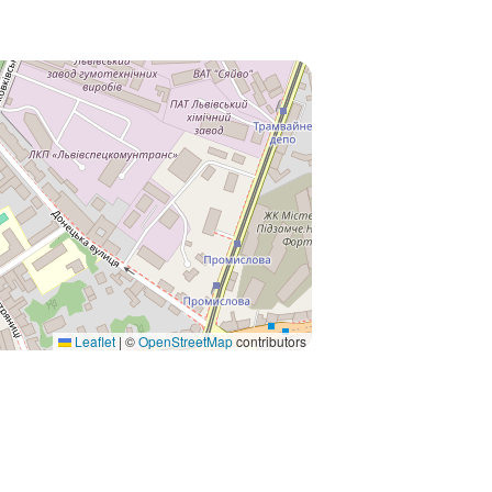
Leaflet
|
©
OpenStreetMap
contributors