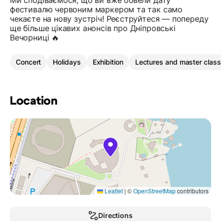
Ми сподіваємося, що ви вже обвели дату
фестивалю червоним маркером та так само
чекаєте на нову зустріч! Реєструйтеся — попереду
ще більше цікавих анонсів про Дніпровські
Вечорниці 🔥
Concert
Holidays
Exhibition
Lectures and master clas
Location
Leaflet
|
©
OpenStreetMap
contributors
Directions