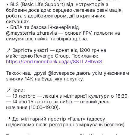
▪️ BLS (Basic Life Support) від інструкторів з
бойовим досвідом: серцево-легенева реанімація,
робота з дефібрилятором, дії в критичних
ситуаціях.
▪️ БпЛА та базова інженерія від
@maysternia_zhuravlia — основи FPV, польоти на
симуляторі, пайка та збірка дрона.
📍 Вартість участі — донат від 1200 грн на
майстерню Revenge Group. Посилання:
https://send.monobank.ua/jar/88TL2HbvxS
.
Також наші друзі @lovespace дають усім учасникам
знижку 14% на будь-яку покупку.
📍 Коли:
— 13 лютого — лекція з мілітарної культури о 18:30.
— 14 або 15 лютого на вибір — повний день
навчання (10:00–19:00).
📍 Де: мілітарний простір «Гальт» (адресу
надсилаємо після реєстрації з міркувань безпеки)