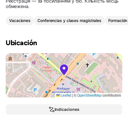
Реєстрація — за посиланням у біо. Кількість місць
обмежена.
Vacaciones
Conferencias y clases magistrales
Formación
Ubicación
Leaflet
|
©
OpenStreetMap
contributors
Indicaciones