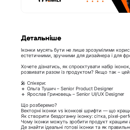
Детальніше
Іконки мусять бути не лише зрозумілими кори
естетичними, зручними для дизайнера і для фр
Хочете дізнатись, як спроєктувати набір іконо
розвивати разом із продуктом? Якщо так – цей 
🎤 Спікери:
🔹 Ольга Тушич – Senior Product Designer
🔹 Ярослав Гриновець – Senior UI/UX Designer
Що розберемо?
Векторні іконки vs іконкові шрифти — що кращ
Як створити бездоганну іконку: сітка, pixel-perfec
Чому іконки можуть зробити продукт кращим 
Де знайти ідеальні готові іконки та як правиль