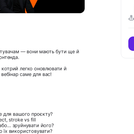
стувачам — вони мають бути ще й
онтенда.
к, котрий легко оновлювати й
вебінар саме для вас!
е для вашого проєкту?
t, stroke vs fill
або… зруйнувати його?
но їх використовувати?