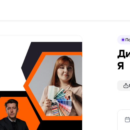
По
Ди
Я