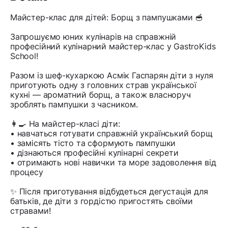
Майстер-клас для дітей: Борщ з пампушками 🥣
Запрошуємо юних кулінарів на справжній
професійний кулінарний майстер-клас у GastroKids
School!
Разом із шеф-кухаркою Асмік Гаспарян діти з нуля
приготують одну з головних страв української
кухні — ароматний борщ, а також власноруч
зроблять пампушки з часником.
👩‍🍳 На майстер-класі діти:
• навчаться готувати справжній український борщ
• замісять тісто та сформують пампушки
• дізнаються професійні кулінарні секрети
• отримають нові навички та море задоволення від
процесу
✨ Після приготування відбудеться дегустація для
батьків, де діти з гордістю пригостять своїми
стравами!