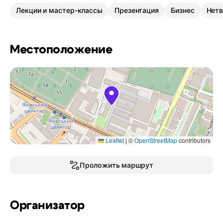
Лекции и мастер-классы
Презентация
Бизнес
Нетв
Местоположение
Leaflet
|
©
OpenStreetMap
contributors
Проложить маршрут
Организатор