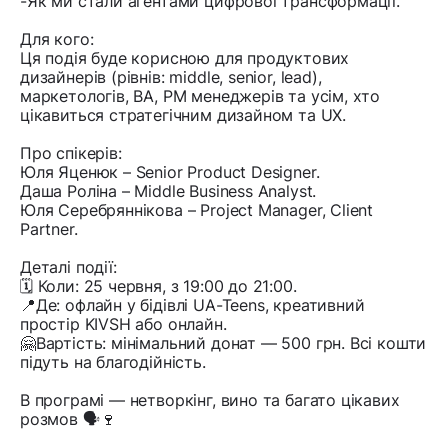
-Як ми стали агентами цифрової трансформації.
Для кого:
Ця подія буде корисною для продуктових
дизайнерів (рівнів: middle, senior, lead),
маркетологів, BA, PM менеджерів та усім, хто
цікавиться стратегічним дизайном та UX.
Про спікерів:
Юля Яценюк – Senior Product Designer.
Даша Роліна – Middle Business Analyst.
Юля Серебряннікова – Project Manager, Client
Partner.
Деталі події:
🗓️ Коли: 25 червня, з 19:00 до 21:00.
📍Де: офлайн у бідівлі UA-Teens, креативний
простір KIVSH або онлайн.
🤗Вартість: мінімальний донат — 500 грн. Всі кошти
підуть на благодійність.
В програмі — нетворкінг, вино та багато цікавих
розмов 🗣🍷