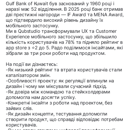
Gulf Bank of Kuwait був заснований у 1960 році і
наразі має 52 відділення. В 2025 році банк отримав
дві престижні нагороди — IF Award та MENA Award,
що підтвердило високий рівень дизайну їх
мобільного застосунку.
Ми в Qubstudio трансформували UX та Customer
Experience мобільного застосунку, що збільшило
кількість користувачів на 78% та підняло рейтинг в
app store з ⭐️2 до 5. Радо поділимося інсайтами, які
зібрали за три роки роботи над продуктом.
На події ви дізнаєтесь:
-Як низький рейтинг та втрата користувачів стали
каталізатором змін.
-Особливості проекту: як регуляції вплинули на
дизайн і чому ми міксували сучасний підхід.
-Як довіра між командою та стейкхолдерами
допомогла нам досягти успіху.
-Конкретні інсайти з роботи над проектом, без
зайвих слів.
-Як дизайн концепти, тестування допомогли
створити продукт, що справді відповідає потребам
користувачів.