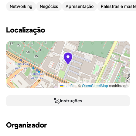
Networking
Negócios
Apresentação
Palestras e mast
Localização
Leaflet
|
©
OpenStreetMap
contributors
Instruções
Organizador