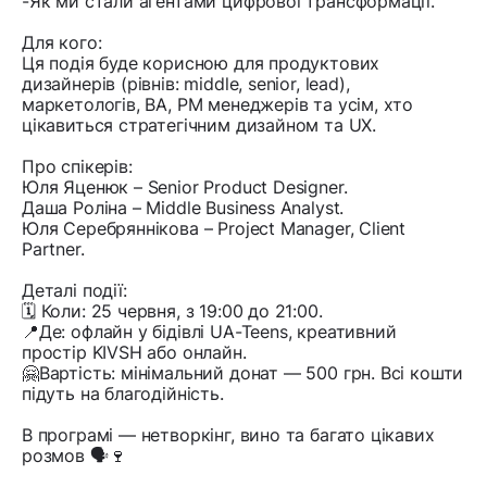
-Як ми стали агентами цифрової трансформації.
Для кого:
Ця подія буде корисною для продуктових
дизайнерів (рівнів: middle, senior, lead),
маркетологів, BA, PM менеджерів та усім, хто
цікавиться стратегічним дизайном та UX.
Про спікерів:
Юля Яценюк – Senior Product Designer.
Даша Роліна – Middle Business Analyst.
Юля Серебряннікова – Project Manager, Client
Partner.
Деталі події:
🗓️ Коли: 25 червня, з 19:00 до 21:00.
📍Де: офлайн у бідівлі UA-Teens, креативний
простір KIVSH або онлайн.
🤗Вартість: мінімальний донат — 500 грн. Всі кошти
підуть на благодійність.
В програмі — нетворкінг, вино та багато цікавих
розмов 🗣🍷