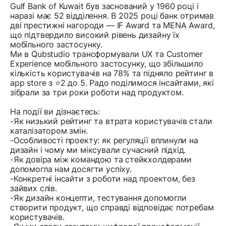
Gulf Bank of Kuwait був заснований у 1960 році і
наразі має 52 відділення. В 2025 році банк отримав
дві престижні нагороди — IF Award та MENA Award,
що підтвердило високий рівень дизайну їх
мобільного застосунку.
Ми в Qubstudio трансформували UX та Customer
Experience мобільного застосунку, що збільшило
кількість користувачів на 78% та підняло рейтинг в
app store з ⭐️2 до 5. Радо поділимося інсайтами, які
зібрали за три роки роботи над продуктом.
На події ви дізнаєтесь:
-Як низький рейтинг та втрата користувачів стали
каталізатором змін.
-Особливості проекту: як регуляції вплинули на
дизайн і чому ми міксували сучасний підхід.
-Як довіра між командою та стейкхолдерами
допомогла нам досягти успіху.
-Конкретні інсайти з роботи над проектом, без
зайвих слів.
-Як дизайн концепти, тестування допомогли
створити продукт, що справді відповідає потребам
користувачів.