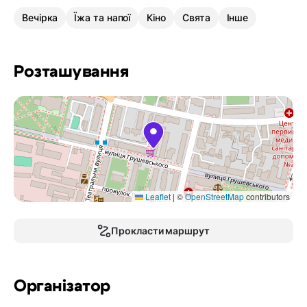
Вечірка
Їжа та напої
Кіно
Свята
Інше
Розташування
Leaflet
|
©
OpenStreetMap
contributors
Прокласти маршрут
Організатор