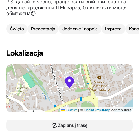
P.S. давайте чесно, краще взяти свій квиточок на
день переродження ПІЧі зараз, бо кількість місць
обмежена🙃
Święta
Prezentacja
Jedzenie i napoje
Impreza
Konc
Lokalizacja
Leaflet
|
©
OpenStreetMap
contributors
Zaplanuj trasę