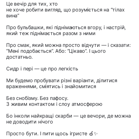
Це вечір для тих, хто
не хоче робити вигляд, що розуміється на “тілах
вина”
Про бульбашки, які піднімаються вгору, і настрій,
який теж піднімається разом з ними
Про смак, який можна просто відчути — і сказати:
“Мені подобається”. Або: “Цікаво”. І цього
достатньо.
Сидр і пері — це про легкість
Ми будемо пробувати різні варіанти, ділитися
враженнями, сміятись і знайомитися
Без снобізму. Без пафосу.
З живим контактом і слоу атмосферою
Бо інколи найкращі скарби — це вечори, де можна
не доводити нічого
Просто бути. І пити щось ігристе 🍏✨