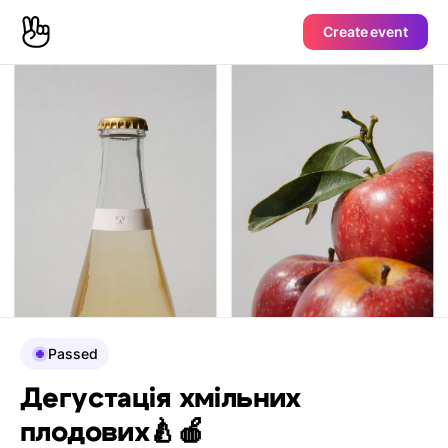
Create event
Passed
Дегустація хмільних
плодових🍐🍎