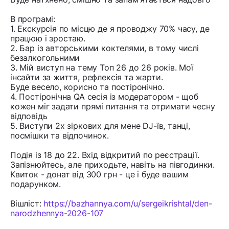
В програмі:
1. Екскурсія по місцю де я проводжу 70% часу, де
працюю і зростаю.
2. Бар із авторськими коктелями, в тому числі
безалкогольними
3. Мій виступ на тему Топ 26 до 26 років. Мої
інсайти за життя, рефлексія та жарти.
Буде весело, корисно та постіронічно.
4. Постіронічна QA сесія із модератором - щоб
кожен міг задати прямі питання та отримати чесну
відповідь
5. Виступи 2х зіркових для мене DJ-їв, танці,
посмішки та відпочинок.
Подія із 18 до 22. Вхід відкритий по реєстрації.
Запізнюйтесь, але приходьте, навіть на півгодинки.
Квиток - донат від 300 грн - це і буде вашим
подарунком.
Вішліст:
https://bazhannya.com/u/sergeikrishtal/den-
narodzhennya-2026-107