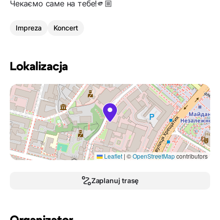
Чекаємо саме на тебе!🫵🏼
Impreza
Koncert
Lokalizacja
Leaflet
|
©
OpenStreetMap
contributors
Zaplanuj trasę