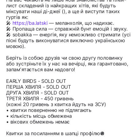
лист складений із найкращих хітів, які будуть
міксувати наші ді-джеї (), а ще й виступи таких
гуртів як:
🎤
https://ba.latski
— меланхолія, що надихає.
🎤 Пропаща сила — справжній бунт емоцій і звуку.
🎤 sobakka — енергія, яку неможливо стримати (усі
пісні будуть виконуватися виключно українською
мовою).
Беріть із собою друзів чи свою другу половинку
або зустріньте їх у нас на вечірці, яка гарантовано,
запамʼятається вам надовго!
EARLY BIRDS - SOLD OUT
ПЕРША ХВИЛЯ - SOLD OUT
ДРУГА ХВИЛЯ - SOLD OUT
ТРЕТЯ ХВИЛЯ - 450 гривень
(кожні 20 гривень з квитка йдуть на ЗСУ)
• квитки поверненню не підлягають
• кількість місць обмежена
• вікових обмежень немає
Квитки за посиланням в шапці профілю🪩